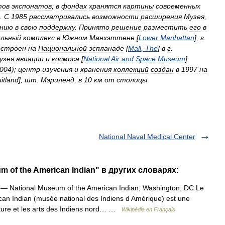
тов
экспонатов
;
в
фондах
хранятся
картины
современных
.
С
1985
рассматривались
возможности
расширения
Музея
,
анию
в
свою
поддержку
.
Принято
решение
разместить
его
в
ельный
комплекс
в
Южном
Манхэттене
[
Lower
Manhattan
],
г
.
остроен
на
Национальной
эспланаде
[
Mall
,
The
]
в
г
.
узея
авиации
и
космоса
[
National
Air
and
Space
Museum
]
004
);
центр
изучения
и
хранения
коллекций
создан
в
1997
на
itland
],
шт
.
Мэриленд
,
в
10
км
от
столицы
National Naval Medical Center
m of the American Indian" в других словарях:
— National Museum of the American Indian, Washington, DC Le
an Indian (musée national des Indiens d Amérique) est une
culture et les arts des Indiens nord… …
Wikipédia en Français