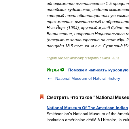
одновременно
выставляется
1
-
5
процен
индейских
художников
,
изделия
эскимосов
который
начал
общенациональную
камп
трех
местах:
выставочный
и
образоват
Нью
-
Йорк
(
1994
);
крупный
музей
будет
п
Вашингтоне
,
напротив
Национального
м
(
открытие
запланировано
на
сентябрь
2
площади
18
,
5
тыс
.
кв
.
м
в
г
.
Суитланд
[
Su
English
-
Russian
dictionary
of
regional
studies
.
2013
.
Игры ⚽
Поможем написать курсовую
National Museum of Natural History
Смотреть что такое "National Museu
National Museum Of The American Indian
Smithsonian’s National Museum of the Americ
institution américaine dédié à l histoire, la 