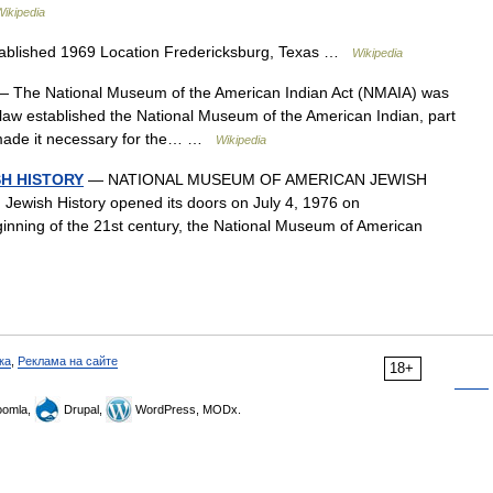
Wikipedia
blished 1969 Location Fredericksburg, Texas …
Wikipedia
 The National Museum of the American Indian Act (NMAIA) was
law established the National Museum of the American Indian, part
so made it necessary for the… …
Wikipedia
H HISTORY
— NATIONAL MUSEUM OF AMERICAN JEWISH
ewish History opened its doors on July 4, 1976 on
ginning of the 21st century, the National Museum of American
ка
,
Реклама на сайте
18+
omla,
Drupal,
WordPress, MODx.