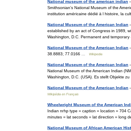
National museum of the american indian
—
Smithsonian’s National Museum of the Americ
institution américaine dédié à l histoire, la 
National Museum of the American Indian
—
established by an act of Congress in 1989, w
Washington, D.C. Permanent and temporary
National Museum of the American Indian
—
38.8883; 77.0166 …
Wikipedia
National Museum of the American Indian
—
National Museum of the American Indian (NM
Washington, D.C. (USA). Es stellt Objekte 
National Museum of the American Indian
—
Wikipédia en Français
Wheelwright Museum of the American Ind
Indian nrhp type = caption = location = 704 
minutes = lat seconds = lat direction = lon
National Museum of African American Hist