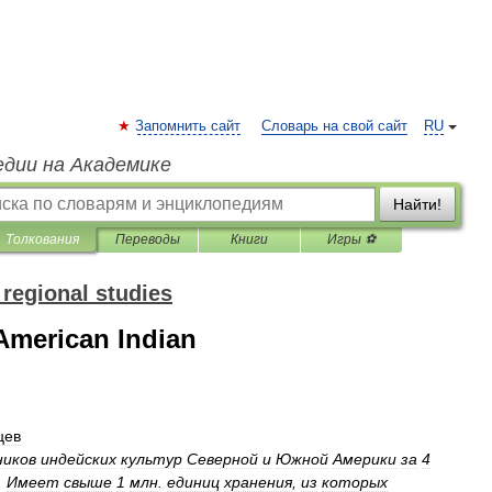
Запомнить сайт
Словарь на свой сайт
RU
едии на Академике
Найти!
Толкования
Переводы
Книги
Игры ⚽
 regional studies
American Indian
цев
иков
индейских
культур
Северной
и
Южной
Америки
за
4
.
Имеет
свыше
1
млн
.
единиц
хранения
,
из
которых