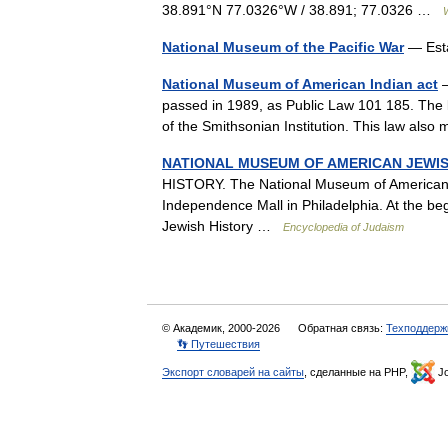
38.891°N 77.0326°W / 38.891; 77.0326 …
National Museum of the Pacific War
— Esta
National Museum of American Indian act
—
passed in 1989, as Public Law 101 185. The 
of the Smithsonian Institution. This law al
NATIONAL MUSEUM OF AMERICAN JEWIS
HISTORY. The National Museum of American J
Independence Mall in Philadelphia. At the be
Jewish History …
Encyclopedia of Judaism
© Академик, 2000-2026
Обратная связь:
Техподдерж
👣 Путешествия
Экспорт словарей на сайты
, сделанные на PHP,
Jo