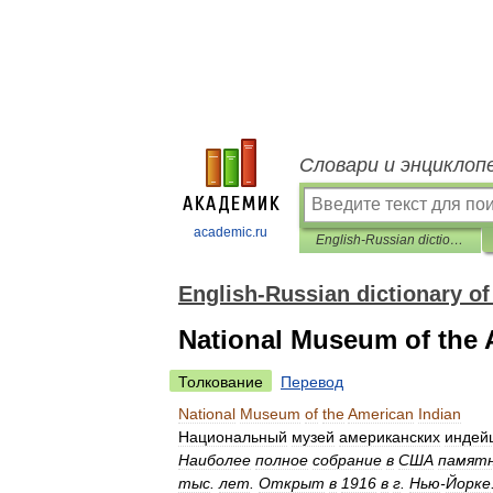
Словари и энциклоп
academic.ru
English-Russian dictionary of regional studies
English-Russian dictionary of
National Museum of the 
Толкование
Перевод
National
Museum
of
the
American
Indian
Национальный
музей
американских
индей
Наиболее
полное
собрание
в
США
памятн
тыс
.
лет
.
Открыт
в
1916
в
г
.
Нью
-
Йорке