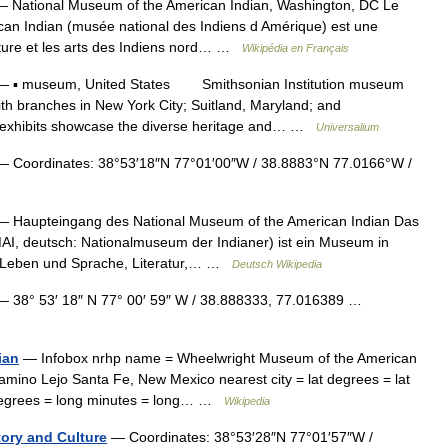
 National Museum of the American Indian, Washington, DC Le
an Indian (musée national des Indiens d Amérique) est une
culture et les arts des Indiens nord… …
Wikipédia en Français
 ▪ museum, United States Smithsonian Institution museum
ith branches in New York City; Suitland, Maryland; and
 exhibits showcase the diverse heritage and… …
Universalium
 Coordinates: 38°53′18″N 77°01′00″W / 38.8883°N 77.0166°W /
 Haupteingang des National Museum of the American Indian Das
AI, deutsch: Nationalmuseum der Indianer) ist ein Museum in
zu Leben und Sprache, Literatur,… …
Deutsch Wikipedia
 38° 53′ 18″ N 77° 00′ 59″ W / 38.888333, 77.016389 …
ian
— Infobox nrhp name = Wheelwright Museum of the American
Camino Lejo Santa Fe, New Mexico nearest city = lat degrees = lat
g degrees = long minutes = long… …
Wikipedia
ory and Culture
— Coordinates: 38°53′28″N 77°01′57″W /